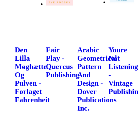
Den
Fair
Arabic
Youre
Lilla
Play -
Geometrical
Not
Møghætte
Quercus
Pattern
Listening
Og
Publishing
And
-
Pulven -
Design -
Vintage
Forlaget
Dover
Publishi
Fahrenheit
Publications
Inc.