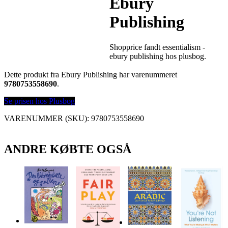
Ebury
Publishing
Shopprice fandt essentialism -
ebury publishing hos plusbog.
Dette produkt fra Ebury Publishing har varenummeret
9780753558690
.
Se prisen hos Plusbog
VARENUMMER (SKU):
9780753558690
ANDRE KØBTE OGSÅ