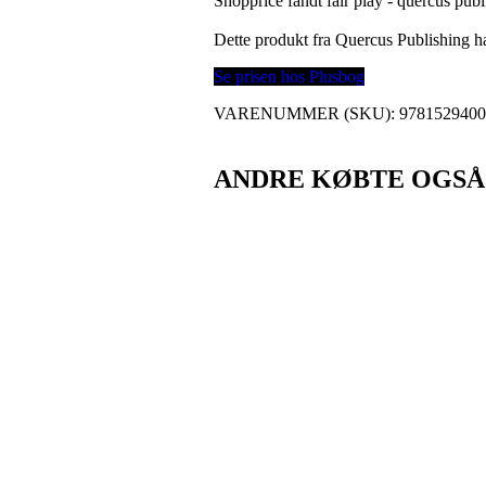
Shopprice fandt fair play - quercus pub
Dette produkt fra Quercus Publishing 
Se prisen hos Plusbog
VARENUMMER (SKU):
978152940
ANDRE KØBTE OGSÅ