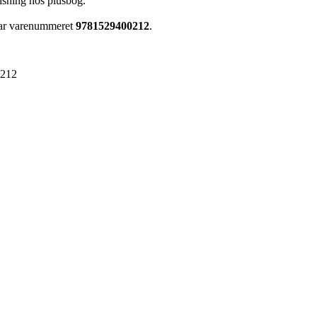
lishing hos plusbog.
har varenummeret
9781529400212
.
0212