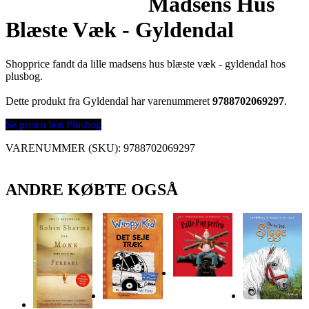
Madsens Hus
Blæste Væk - Gyldendal
Shopprice fandt da lille madsens hus blæste væk - gyldendal hos
plusbog.
Dette produkt fra Gyldendal har varenummeret
9788702069297
.
Se prisen hos Plusbog
VARENUMMER (SKU):
9788702069297
ANDRE KØBTE OGSÅ