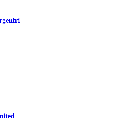
rgenfri
mited