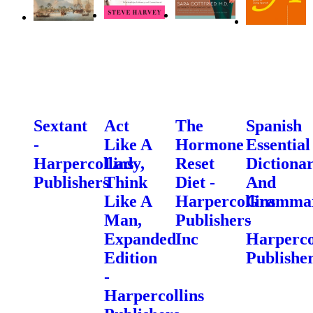
Sextant
Act
The
Spanish
-
Like A
Hormone
Essential
Harpercollins
Lady,
Reset
Dictiona
Publishers
Think
Diet -
And
Like A
Harpercollins
Gramma
Man,
Publishers
-
Expanded
Inc
Harperco
Edition
Publishe
-
Harpercollins