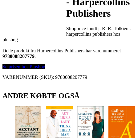
- Harpercollins
Publishers
Shopprice fandt j. R. R. Tolkien -
harpercollins publishers hos
plusbog.
Dette produkt fra Harpercollins Publishers har varenummeret
9780008207779
.
Se prisen hos Plusbog
VARENUMMER (SKU):
9780008207779
ANDRE KØBTE OGSÅ